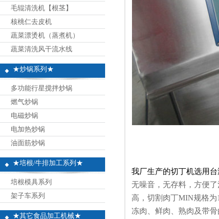
毛辊清洗机【根茎】
核桃仁去皮机
蔬菜漂烫机（蒸煮机）
蔬菜清洗风干流水线
★炒锅系列★
多功能行星搅拌炒锅
燃气炒锅
电磁炒锅
电加热炒锅
油面筋炒锅
★培根/牛排加工系列★
我厂生产的切丁机选用台
培根模具系列
无噪音，无存料，方便了清
架子车系列
高，切割肉丁MIN规格为
冻肉、鲜肉、熟肉及带骨
★其它食品加工机械★