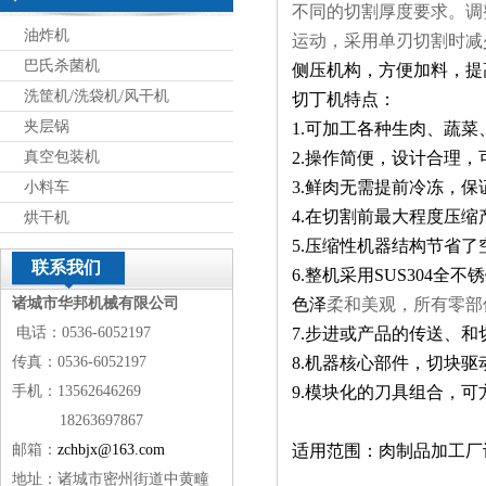
不同的切割厚度要求。调
油炸机
运动，采用单刃切割时减
巴氏杀菌机
侧压机构，方便加料，提
洗筐机/洗袋机/风干机
切丁机特点：
夹层锅
1
.可加工各种生肉、蔬
真空包装机
2.
操作简便，设计
合理，
3.
鲜肉无需提前冷冻，保
小料车
4.
在切割前最大程度压缩
烘干机
5.
压缩性
机器结构节省了
联系我们
6.
整机采用
SUS304
全不锈
诸城市华邦机械有限公司
色泽
柔和美观，所有零部
电话：0536-6052197
7.
步进或产品的传送、和
传真：0536-6052197
8.
机器核心部件，切块驱
手机：13562646269
9.
模块化的刀具组合，可
18263697867
邮箱：
zchbjx@163.com
适用范围：肉制品加工厂设
地址：诸城市密州街道中黄疃