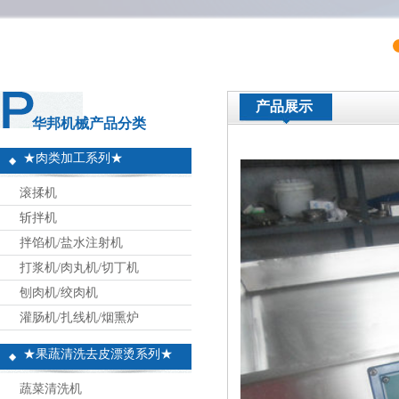
产品展示
华邦机械产品分类
★肉类加工系列★
滚揉机
斩拌机
拌馅机/盐水注射机
打浆机/肉丸机/切丁机
刨肉机/绞肉机
灌肠机/扎线机/烟熏炉
★果蔬清洗去皮漂烫系列★
蔬菜清洗机