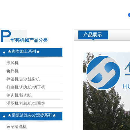
产品展示
华邦机械产品分类
★肉类加工系列★
滚揉机
斩拌机
拌馅机/盐水注射机
打浆机/肉丸机/切丁机
刨肉机/绞肉机
灌肠机/扎线机/烟熏炉
★果蔬清洗去皮漂烫系列★
蔬菜清洗机