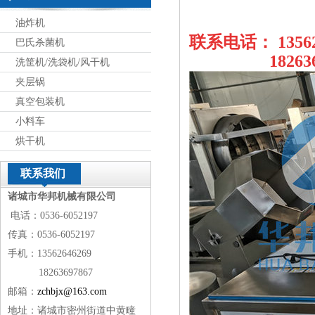
油炸机
联系电话： 1356
巴氏杀菌机
18263697
洗筐机/洗袋机/风干机
夹层锅
真空包装机
小料车
烘干机
联系我们
诸城市华邦机械有限公司
电话：0536-6052197
传真：0536-6052197
手机：13562646269
18263697867
邮箱：
zchbjx@163.com
地址：诸城市密州街道中黄疃