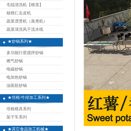
毛辊清洗机【根茎】
核桃仁去皮机
蔬菜漂烫机（蒸煮机）
蔬菜清洗风干流水线
★炒锅系列★
多功能行星搅拌炒锅
燃气炒锅
电磁炒锅
电加热炒锅
油面筋炒锅
★培根/牛排加工系列★
培根模具系列
架子车系列
★其它食品加工机械★