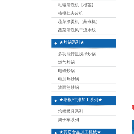
毛辊清洗机【根茎】
核桃仁去皮机
蔬菜漂烫机（蒸煮机）
蔬菜清洗风干流水线
★炒锅系列★
多功能行星搅拌炒锅
燃气炒锅
电磁炒锅
电加热炒锅
油面筋炒锅
★培根/牛排加工系列★
培根模具系列
架子车系列
★其它食品加工机械★