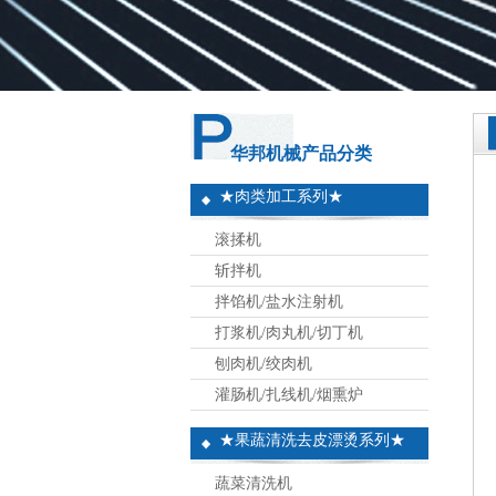
华邦机械产品分类
★肉类加工系列★
滚揉机
斩拌机
拌馅机/盐水注射机
打浆机/肉丸机/切丁机
刨肉机/绞肉机
灌肠机/扎线机/烟熏炉
★果蔬清洗去皮漂烫系列★
蔬菜清洗机