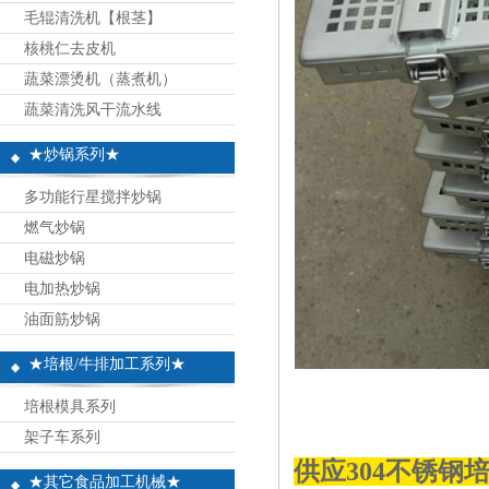
毛辊清洗机【根茎】
核桃仁去皮机
蔬菜漂烫机（蒸煮机）
蔬菜清洗风干流水线
★炒锅系列★
多功能行星搅拌炒锅
燃气炒锅
电磁炒锅
电加热炒锅
油面筋炒锅
★培根/牛排加工系列★
培根模具系列
架子车系列
供应304不锈钢
★其它食品加工机械★