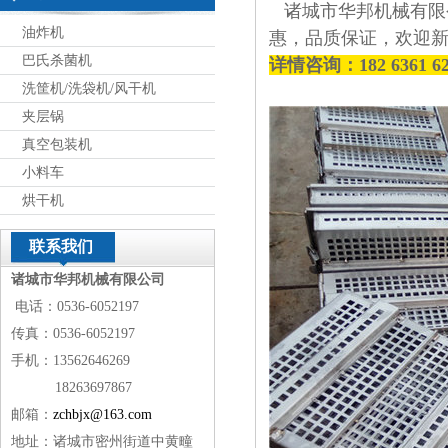
诸城市华邦机械有限
油炸机
惠，品质保证，欢迎
巴氏杀菌机
详情咨询：182 6361 
洗筐机/洗袋机/风干机
夹层锅
真空包装机
小料车
烘干机
联系我们
诸城市华邦机械有限公司
电话：0536-6052197
传真：0536-6052197
手机：13562646269
18263697867
邮箱：
zchbjx@163.com
地址：诸城市密州街道中黄疃