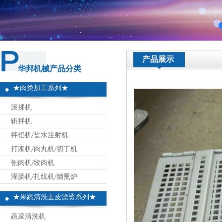
产品展示
华邦机械产品分类
★肉类加工系列★
滚揉机
斩拌机
拌馅机/盐水注射机
打浆机/肉丸机/切丁机
刨肉机/绞肉机
灌肠机/扎线机/烟熏炉
★果蔬清洗去皮漂烫系列★
蔬菜清洗机