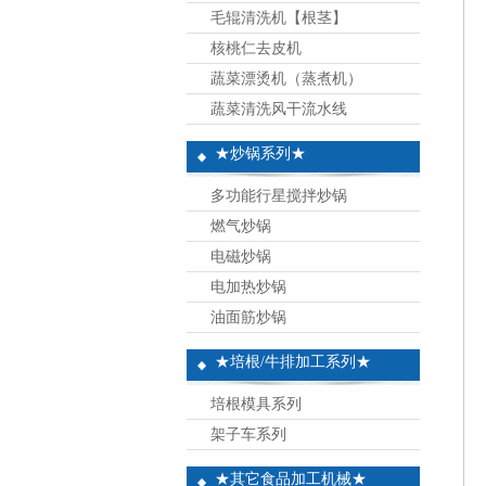
毛辊清洗机【根茎】
核桃仁去皮机
蔬菜漂烫机（蒸煮机）
蔬菜清洗风干流水线
★炒锅系列★
多功能行星搅拌炒锅
燃气炒锅
电磁炒锅
电加热炒锅
油面筋炒锅
★培根/牛排加工系列★
培根模具系列
架子车系列
★其它食品加工机械★