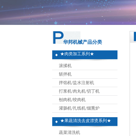
华邦机械产品分类
★肉类加工系列★
滚揉机
斩拌机
拌馅机/盐水注射机
打浆机/肉丸机/切丁机
刨肉机/绞肉机
灌肠机/扎线机/烟熏炉
★果蔬清洗去皮漂烫系列★
蔬菜清洗机