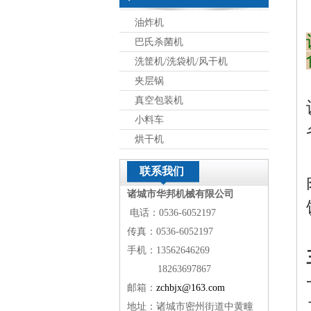
油炸机
巴氏杀菌机
洗筐机/洗袋机/风干机
夹层锅
真空包装机
小料车
烘干机
联系我们
诸城市华邦机械有限公司
电话：0536-6052197
传真：0536-6052197
手机：13562646269
18263697867
邮箱：
zchbjx@163.com
地址：诸城市密州街道中黄疃