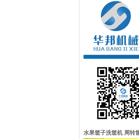
水果筐子洗筐机 周转