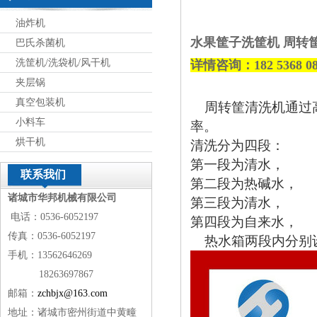
油炸机
水果筐子洗筐机 周转
巴氏杀菌机
洗筐机/洗袋机/风干机
详情
咨询
：182
5368
0
夹层锅
真空包装机
周转筐清洗机通过高
小料车
率。
烘干机
清洗分为四段：
第一段为清水，
联系我们
第二段为热碱水，
诸城市华邦机械有限公司
第三段为清水，
电话：0536-6052197
第四段为自来水，
传真：0536-6052197
热水箱两段内分别设
手机：13562646269
18263697867
邮箱：
zchbjx@163.com
地址：诸城市密州街道中黄疃