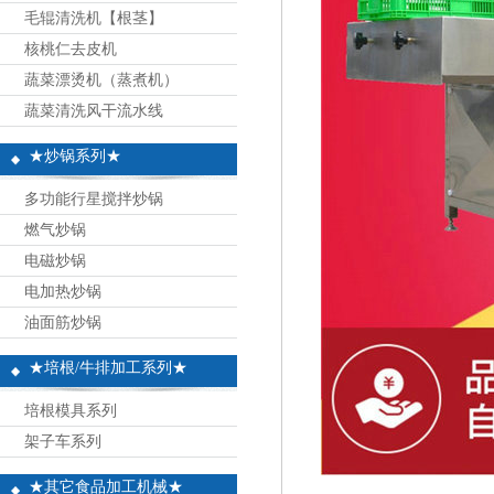
毛辊清洗机【根茎】
核桃仁去皮机
蔬菜漂烫机（蒸煮机）
蔬菜清洗风干流水线
★炒锅系列★
多功能行星搅拌炒锅
燃气炒锅
电磁炒锅
电加热炒锅
油面筋炒锅
★培根/牛排加工系列★
培根模具系列
架子车系列
★其它食品加工机械★