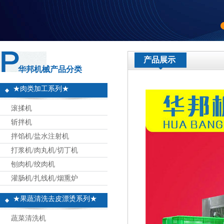
产品展示
华邦机械产品分类
★肉类加工系列★
滚揉机
斩拌机
拌馅机/盐水注射机
打浆机/肉丸机/切丁机
刨肉机/绞肉机
灌肠机/扎线机/烟熏炉
★果蔬清洗去皮漂烫系列★
蔬菜清洗机