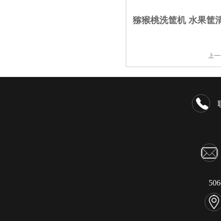
猕猴桃洗筐机 水果筐
上一
50