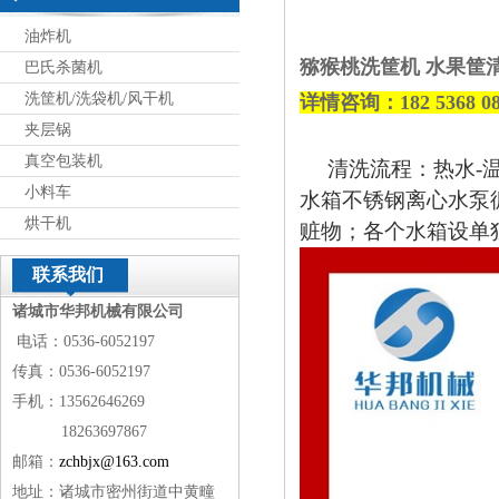
油炸机
猕猴桃洗筐机 水果筐
巴氏杀菌机
洗筐机/洗袋机/风干机
详情
咨询
：182
5368
0
夹层锅
真空包装机
清洗流程：热水
-
小料车
水箱不锈钢离心水泵
烘干机
赃物；各个水箱设单
联系我们
诸城市华邦机械有限公司
电话：0536-6052197
传真：0536-6052197
手机：13562646269
18263697867
邮箱：
zchbjx@163.com
地址：诸城市密州街道中黄疃