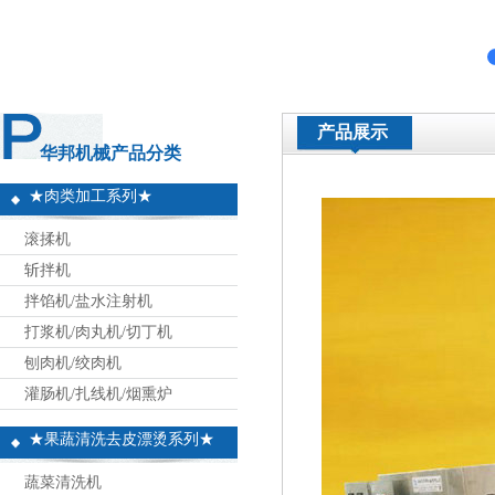
产品展示
华邦机械产品分类
★肉类加工系列★
滚揉机
斩拌机
拌馅机/盐水注射机
打浆机/肉丸机/切丁机
刨肉机/绞肉机
灌肠机/扎线机/烟熏炉
★果蔬清洗去皮漂烫系列★
蔬菜清洗机