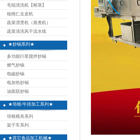
毛辊清洗机【根茎】
核桃仁去皮机
蔬菜漂烫机（蒸煮机）
蔬菜清洗风干流水线
★炒锅系列★
多功能行星搅拌炒锅
燃气炒锅
电磁炒锅
电加热炒锅
油面筋炒锅
★培根/牛排加工系列★
培根模具系列
架子车系列
★其它食品加工机械★