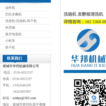
油炸机
洗箱机 发酵箱清洗机
巴氏杀菌机
洗筐机/洗袋机/风干机
详情
咨询
：182
5368
0
夹层锅
真空包装机
小料车
烘干机
联系我们
诸城市华邦机械有限公司
电话：0536-6052197
传真：0536-6052197
手机：13562646269
18263697867
邮箱：
zchbjx@163.com
地址：诸城市密州街道中黄疃