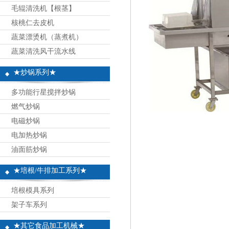
毛辊清洗机【根茎】
核桃仁去皮机
蔬菜漂烫机（蒸煮机）
蔬菜清洗风干流水线
★炒锅系列★
多功能行星搅拌炒锅
燃气炒锅
电磁炒锅
电加热炒锅
油面筋炒锅
★培根/牛排加工系列★
培根模具系列
架子车系列
★其它食品加工机械★