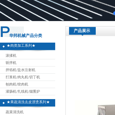
产品展示
华邦机械产品分类
★肉类加工系列★
滚揉机
斩拌机
拌馅机/盐水注射机
打浆机/肉丸机/切丁机
刨肉机/绞肉机
灌肠机/扎线机/烟熏炉
★果蔬清洗去皮漂烫系列★
蔬菜清洗机