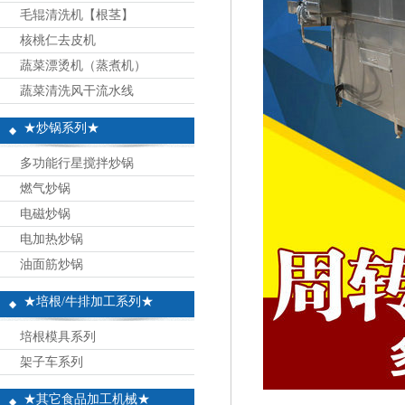
毛辊清洗机【根茎】
核桃仁去皮机
蔬菜漂烫机（蒸煮机）
蔬菜清洗风干流水线
★炒锅系列★
多功能行星搅拌炒锅
燃气炒锅
电磁炒锅
电加热炒锅
油面筋炒锅
★培根/牛排加工系列★
培根模具系列
架子车系列
★其它食品加工机械★