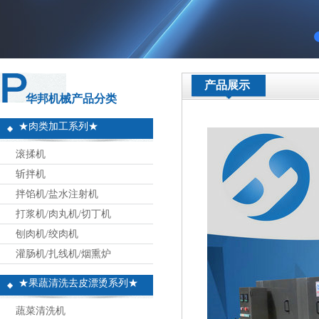
产品展示
华邦机械产品分类
★肉类加工系列★
滚揉机
斩拌机
拌馅机/盐水注射机
打浆机/肉丸机/切丁机
刨肉机/绞肉机
灌肠机/扎线机/烟熏炉
★果蔬清洗去皮漂烫系列★
蔬菜清洗机