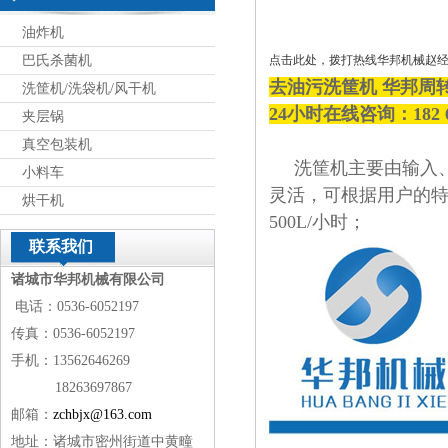
油炸机
巴氏杀菌机
点击此处，拨打热线华邦机械赵
去油污洗筐机 华邦周
洗筐机/洗袋机/风干机
24小时在线咨询：182 
夹层锅
真空包装机
洗筐机主要由输入、
小料车
灵活，可根据用户的
烘干机
500L/小时；
联系我们
诸城市华邦机械有限公司
电话：0536-6052197
传真：0536-6052197
手机：13562646269
18263697867
邮箱：
zchbjx@163.com
地址：诸城市密州街道中黄疃