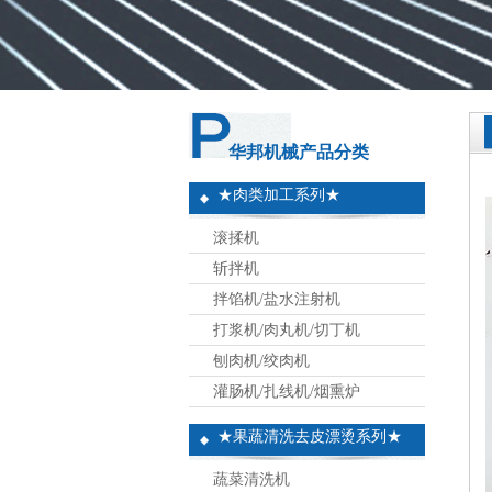
华邦机械产品分类
★肉类加工系列★
滚揉机
斩拌机
拌馅机/盐水注射机
打浆机/肉丸机/切丁机
刨肉机/绞肉机
灌肠机/扎线机/烟熏炉
★果蔬清洗去皮漂烫系列★
蔬菜清洗机