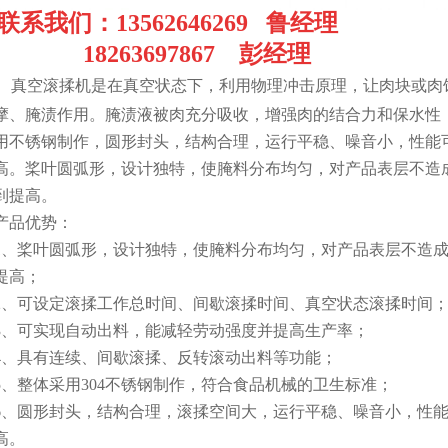
联系我们：13562646269 鲁经理
18263697867 彭经理
真空滚揉机是在真空状态下，利用物理冲击原理，让肉块或肉
摩、腌渍作用。腌渍液被肉充分吸收，增强肉的结合力和保水性
用不锈钢制作，圆形封头，结构合理，运行平稳、噪音小，性能
高。桨叶圆弧形，设计独特，使腌料分布均匀，对产品表层不造
到提高。
产品优势：
1
、桨叶圆弧形，设计独特，使腌料分布均匀，对产品表层不造
提高；
2
、可设定滚揉工作总时间、间歇滚揉时间、真空状态滚揉时间
3
、可实现自动出料，能减轻劳动强度并提高生产率；
4
、具有连续、间歇滚揉、反转滚动出料等功能；
5
、整体采用
304
不锈钢制作，符合食品机械的卫生标准；
6
、圆形封头，结构合理，滚揉空间大，运行平稳、噪音小，性
高。