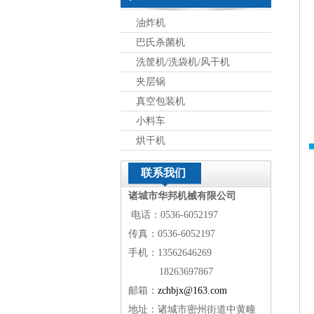
油炸机
巴氏杀菌机
洗筐机/洗袋机/风干机
夹层锅
真空包装机
小料车
烘干机
联系我们
诸城市华邦机械有限公司
电话：0536-6052197
传真：0536-6052197
手机：13562646269
18263697867
邮箱：
zchbjx@163.com
地址：诸城市密州街道中黄疃