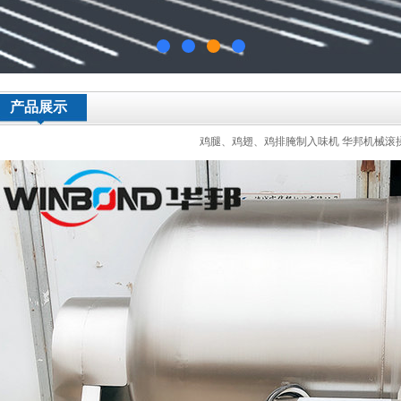
产品展示
鸡腿、鸡翅、鸡排腌制入味机 华邦机械滚