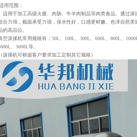
适用范围：
适用于加工高级火腿、肉肠、牛羊肉制品等肉类食品。通过滚
结合力强，截面承受力强，保水性好，口感更鲜嫩、色泽自然美
品的高品位。
真空滚揉机常用规格有：
50L
、
100L
、
300L
、
600L
、
800L
、
1000
2600L
、
3000L
等。
（滚揉机可根据客户要求加工定制其它规格）