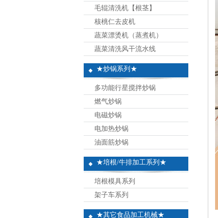
毛辊清洗机【根茎】
核桃仁去皮机
蔬菜漂烫机（蒸煮机）
蔬菜清洗风干流水线
★炒锅系列★
多功能行星搅拌炒锅
燃气炒锅
电磁炒锅
电加热炒锅
油面筋炒锅
★培根/牛排加工系列★
培根模具系列
架子车系列
★其它食品加工机械★