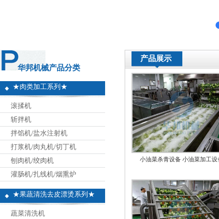
产品展示
华邦机械产品分类
★肉类加工系列★
滚揉机
斩拌机
拌馅机/盐水注射机
打浆机/肉丸机/切丁机
小油菜杀青设备 小油菜加工设
刨肉机/绞肉机
灌肠机/扎线机/烟熏炉
★果蔬清洗去皮漂烫系列★
蔬菜清洗机