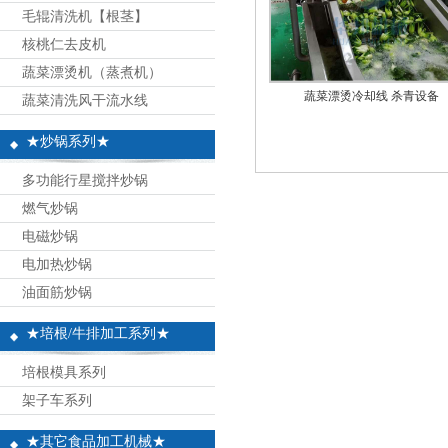
毛辊清洗机【根茎】
核桃仁去皮机
蔬菜漂烫机（蒸煮机）
蔬菜漂烫冷却线 杀青设备
蔬菜清洗风干流水线
★炒锅系列★
多功能行星搅拌炒锅
燃气炒锅
电磁炒锅
电加热炒锅
油面筋炒锅
★培根/牛排加工系列★
培根模具系列
架子车系列
★其它食品加工机械★