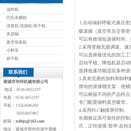
油炸机
巴氏杀菌机
1.
自动倾斜呼吸式液压变
洗筐机/洗袋机/风干机
吸滚揉（真空常压
交替变
夹层锅
可以有效缩短滚揉时间、
真空包装机
2.
采用变频无级调速。速度范
小料车
可以选择最优化的加工工
烘干机
启动平稳、降低机器启动
选择低速功能适应多种滚
联系我们
3.
具有
完善的加料和卸料
诸城市华邦机械有限公司
摆动的滚揉桶支架，使桶
电话：0536-6052197
可以根据不同的产品特点
传真：0536-6052197
专门配置辅料真空吸管。
手机：13562646269
4.
采用PLC触摸屏控制。
18263697867
长期验证高可靠性的控制
邮箱：
zchbjx@163.com
式，正转滚揉-暂停-反
地址：诸城市密州街道中黄疃