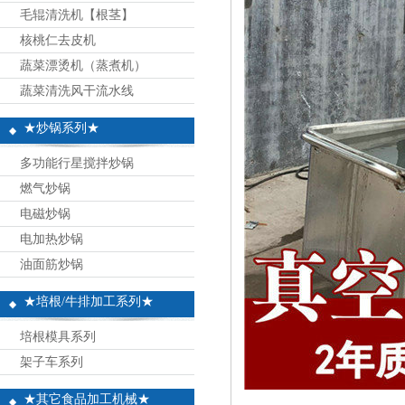
毛辊清洗机【根茎】
核桃仁去皮机
蔬菜漂烫机（蒸煮机）
蔬菜清洗风干流水线
★炒锅系列★
多功能行星搅拌炒锅
燃气炒锅
电磁炒锅
电加热炒锅
油面筋炒锅
★培根/牛排加工系列★
培根模具系列
架子车系列
★其它食品加工机械★