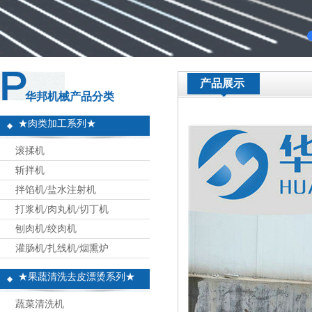
产品展示
华邦机械产品分类
★肉类加工系列★
滚揉机
斩拌机
拌馅机/盐水注射机
打浆机/肉丸机/切丁机
刨肉机/绞肉机
灌肠机/扎线机/烟熏炉
★果蔬清洗去皮漂烫系列★
蔬菜清洗机