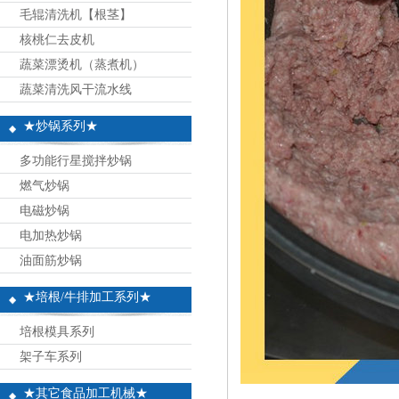
毛辊清洗机【根茎】
核桃仁去皮机
蔬菜漂烫机（蒸煮机）
蔬菜清洗风干流水线
★炒锅系列★
多功能行星搅拌炒锅
燃气炒锅
电磁炒锅
电加热炒锅
油面筋炒锅
★培根/牛排加工系列★
培根模具系列
架子车系列
★其它食品加工机械★