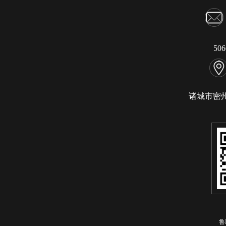
50
诸城市密
鲁I