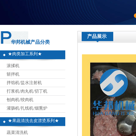
产品展示
华邦机械产品分类
★肉类加工系列★
滚揉机
斩拌机
拌馅机/盐水注射机
打浆机/肉丸机/切丁机
刨肉机/绞肉机
灌肠机/扎线机/烟熏炉
★果蔬清洗去皮漂烫系列★
蔬菜清洗机