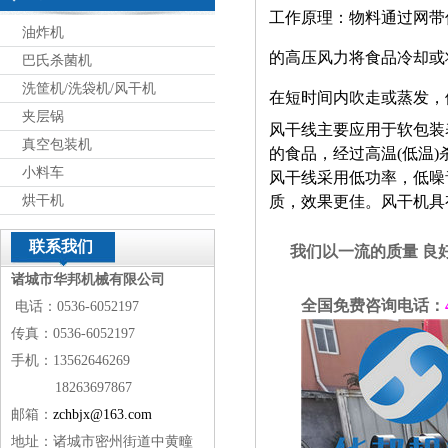
工作原理：物料通过网带
油炸机
的高压风力将食品冷却或
巴氏杀菌机
洗筐机/洗袋机/风干机
在短时间内吹走或蒸发，
夹层锅
风干线主要应用于软包装
真空包装机
的食品，经过高温
(
低温
)
小料车
风干线采用低功率，低噪
烘干机
质，效果更佳。风干机具
联系我们
我们以一流的质量 良
诸城市华邦机械有限公司
全国免费咨询电话：
电话：0536-6052197
传真：0536-6052197
手机：13562646269
18263697867
邮箱：
zchbjx@163.com
地址：诸城市密州街道中黄疃