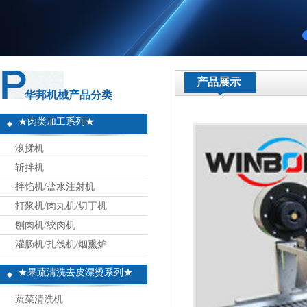
产品展示
华邦机械产品分类
★肉类加工系列★
滚揉机
斩拌机
拌馅机/盐水注射机
打浆机/肉丸机/切丁机
刨肉机/绞肉机
灌肠机/扎线机/烟熏炉
★果蔬清洗去皮漂烫系列★
蔬菜清洗机