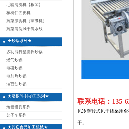
毛辊清洗机【根茎】
核桃仁去皮机
蔬菜漂烫机（蒸煮机）
蔬菜清洗风干流水线
★炒锅系列★
多功能行星搅拌炒锅
燃气炒锅
电磁炒锅
电加热炒锅
油面筋炒锅
★培根/牛排加工系列★
联系电话：135-62
培根模具系列
风冷翻转式风干线
采用全
架子车系列
干。
★其它食品加工机械★